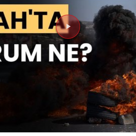
Videoyu
Oynat