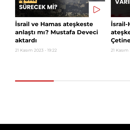
İsrail ve Hamas ateşkeste
İsrai
anlaştı mı? Mustafa Deveci
ateş
aktardı
Çetine
21 Kasım 2023 - 19:22
21 Kasım 