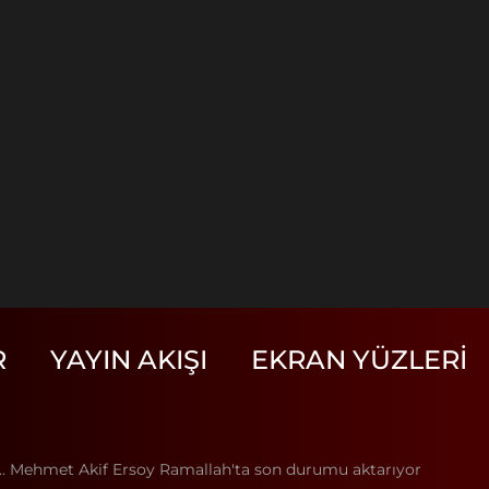
R
YAYIN AKIŞI
EKRAN YÜZLERI
... Mehmet Akif Ersoy Ramallah'ta son durumu aktarıyor