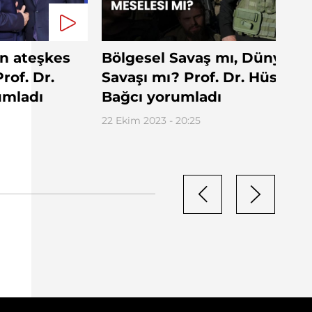
n ateşkes
Bölgesel Savaş mı, Dünya
rof. Dr.
Savaşı mı? Prof. Dr. Hüseyin
umladı
Bağcı yorumladı
22 Ekim 2023 - 20:25