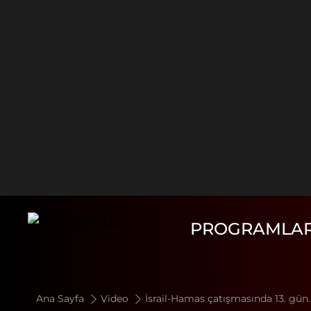
PROGRAMLA
Ana Sayfa
Video
İsrail-Hamas çatışmasında 13. gün