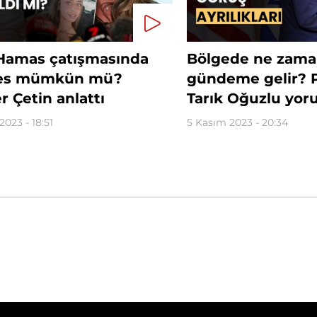
l-Hamas çatışmasında
Bölgede ne zama
kes mümkün mü?
gündeme gelir? P
r Çetin anlattı
Tarık Oğuzlu yor
2023 - 18:51
5 Kasım 2023 - 20:34