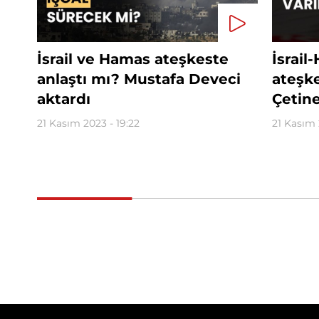
İsrail ve Hamas ateşkeste
İsrai
anlaştı mı? Mustafa Deveci
ateş
aktardı
Çetine
21 Kasım 2023 - 19:22
21 Kasım 