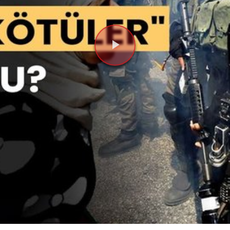
Videoyu
Oynat