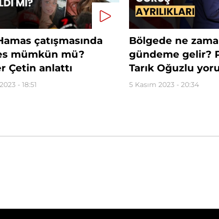
l-Hamas çatışmasında
Bölgede ne zama
kes mümkün mü?
gündeme gelir? P
r Çetin anlattı
Tarık Oğuzlu yor
2023 - 18:51
5 Kasım 2023 - 20:34