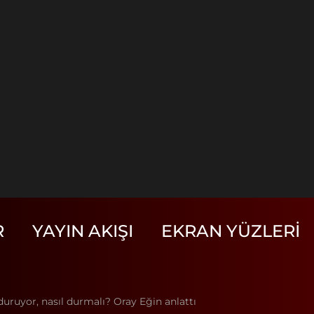
R
YAYIN AKIŞI
EKRAN YÜZLERI
uruyor, nasıl durmalı? Oray Eğin anlattı