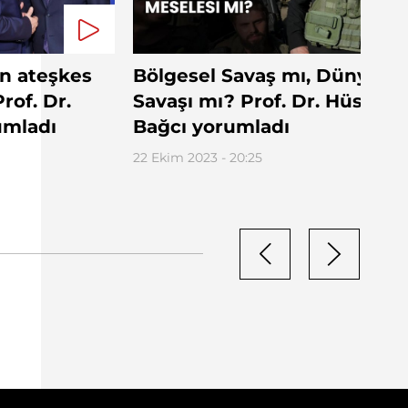
n ateşkes
Bölgesel Savaş mı, Dünya
rof. Dr.
Savaşı mı? Prof. Dr. Hüseyin
umladı
Bağcı yorumladı
22 Ekim 2023 - 20:25