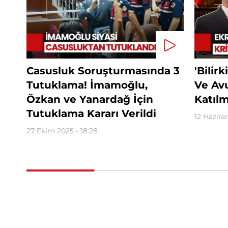
Casusluk Soruşturmasında 3
'Bilir
Tutuklama! İmamoğlu,
Ve Av
Özkan ve Yanardağ İçin
Katıl
Tutuklama Kararı Verildi
12 Hazira
27 Ekim 2025 - 18:28