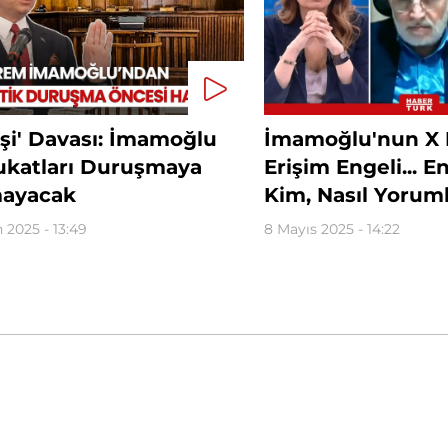
kişi' Davası: İmamoğlu
İmamoğlu'nun X 
ukatları Duruşmaya
Erişim Engeli... E
mayacak
Kim, Nasıl Yorum
n 2025 - 13:49
8 Mayıs 2025 - 14:22