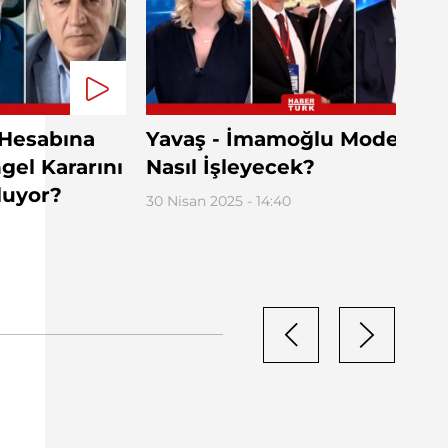
Hesabına
Yavaş - İmamoğlu Modeli
ngel Kararını
Nasıl İşleyecek?
luyor?
30 Nisan 2025 - 14:40