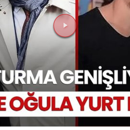
Videoyu
Oynat