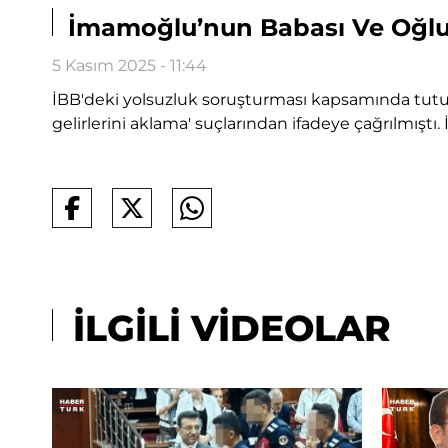
İmamoğlu’nun Babası Ve Oğlu H
5 Kasım 2025 - 11:44
İBB'deki yolsuzluk soruşturması kapsamında tu
gelirlerini aklama' suçlarından ifadeye çağrılmıştı. 
İLGİLİ VİDEOLAR