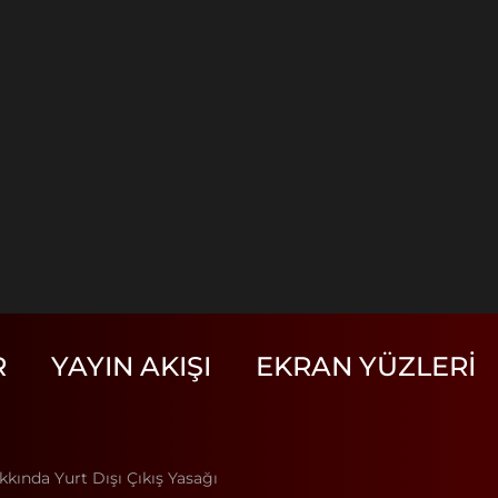
R
YAYIN AKIŞI
EKRAN YÜZLERI
ında Yurt Dışı Çıkış Yasağı