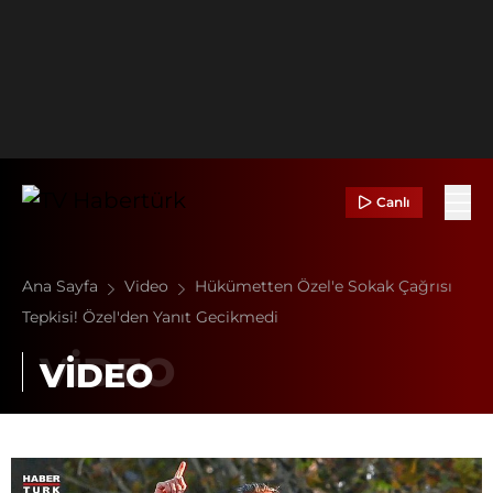
Canlı
Ana Sayfa
Video
Hükümetten Özel'e Sokak Çağrısı
Tepkisi! Özel'den Yanıt Gecikmedi
VİDEO