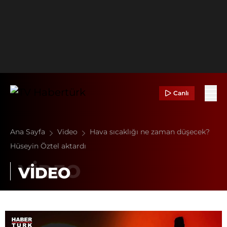
Canlı
Ana Sayfa
Video
Hava sıcaklığı ne zaman düşecek?
Hüseyin Öztel aktardı
VİDEO