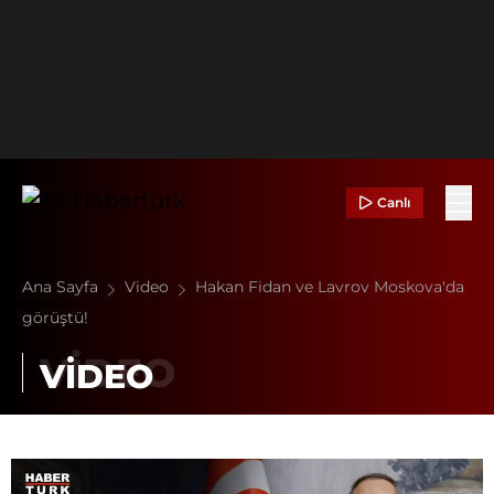
Canlı
Ana Sayfa
Video
Hakan Fidan ve Lavrov Moskova'da
görüştü!
VİDEO