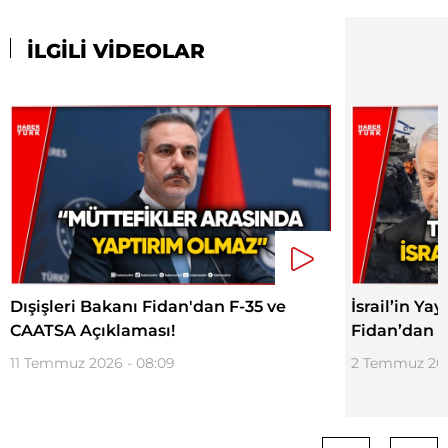
İLGİLİ VİDEOLAR
Dışişleri Bakanı Fidan'dan F-35 ve
İsrail’in Y
CAATSA Açıklaması!
Fidan’dan T
11 Temmuz 2026 - 08:09
2 Temmuz 202