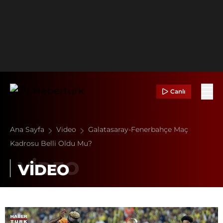
Canlı
Ana Sayfa
Video
Galatasaray-Fenerbahçe Maç
Kadrosu Belli Oldu Mu?
VİDEO