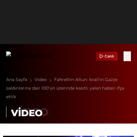
Canlı
Ana Sayfa
Video
Fahrettin Altun: İsrail'in Gazze
saldırılarına dair 100’ün üzerinde kasıtlı yalan haberi ifşa
ettik
VİDEO