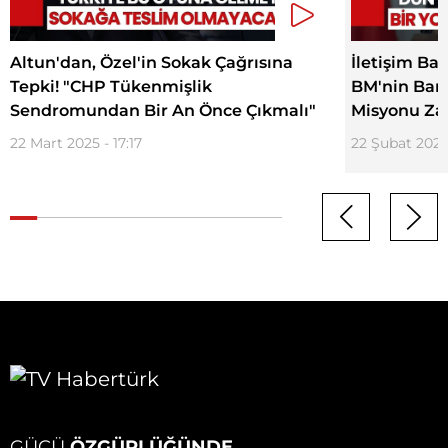
Altun'dan, Özel'in Sokak Çağrısına
İletişim Ba
Tepki! "CHP Tükenmişlik
BM'nin Bar
Sendromundan Bir An Önce Çıkmalı"
Misyonu Zay
22 Mart 2025 - 17:17
22 Şubat 2025 
GÜCÜ
ÖZGÜRLÜĞÜNDE