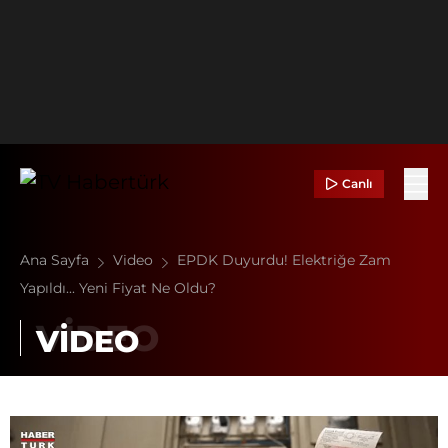
Canlı
Ana Sayfa
Video
EPDK Duyurdu! Elektriğe Zam
Yapıldı... Yeni Fiyat Ne Oldu?
VİDEO