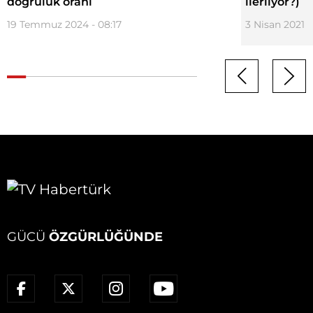
doğruluk oranı
ilerliyor?)
19 Temmuz 2024 - 08:17
3 Nisan 2021 -
GÜCÜ
ÖZGÜRLÜĞÜNDE