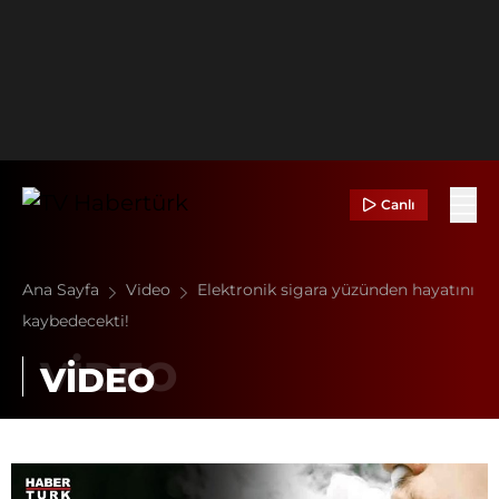
Canlı
Ana Sayfa
Video
Elektronik sigara yüzünden hayatını
kaybedecekti!
VİDEO