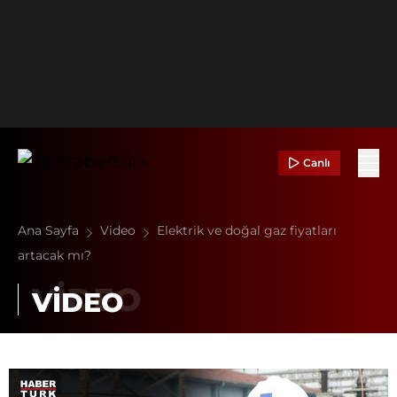
Canlı
Ana Sayfa
Video
Elektrik ve doğal gaz fiyatları
artacak mı?
VİDEO