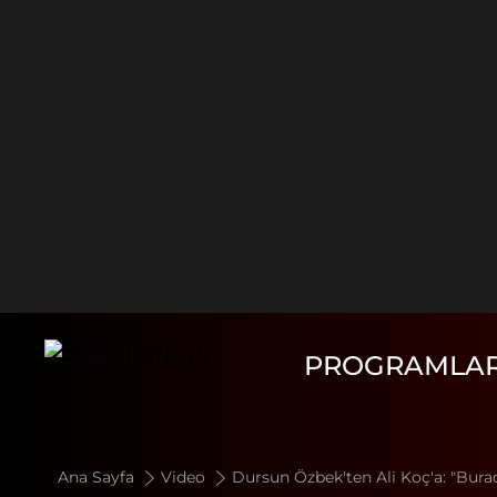
PROGRAMLA
Ana Sayfa
Video
Dursun Özbek'ten Ali Koç'a: "Bur