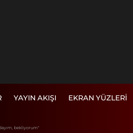
R
YAYIN AKIŞI
EKRAN YÜZLERI
adayım, bekliyorum"