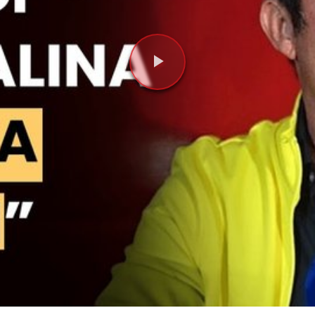
Videoyu
Oynat