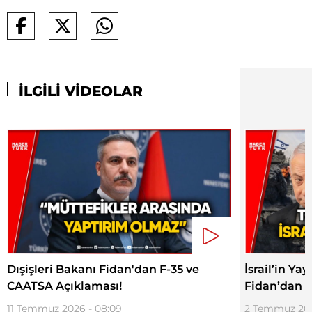
İLGİLİ VİDEOLAR
Dışişleri Bakanı Fidan'dan F-35 ve
İsrail’in Y
CAATSA Açıklaması!
Fidan’dan T
11 Temmuz 2026 - 08:09
2 Temmuz 202