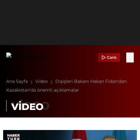
Canlı
Ana Sayfa
Video
Dışişleri Bakanı Hakan Fidan'dan
Kazakistan'da önemli açıklamalar
VİDEO