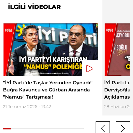
İLGİLİ VİDEOLAR
"İYİ Parti'de Taşlar Yerinden Oynadı!"
İYİ Parti Li
Buğra Kavuncu ve Gürban Arasında
Dervişoğlu'
"Namus" Tartışması!
Açıklaması!
21 Temmuz 2026 - 13:42
28 Haziran 202