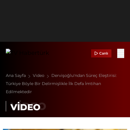
Canlı
Ana Sayfa
Video
Dervişoğlu'ndan Süreç Eleştirisi:
Türkiye Böyle Bir Delirmişlikle İlk Defa İmtihan
Edilmektedir
VİDEO