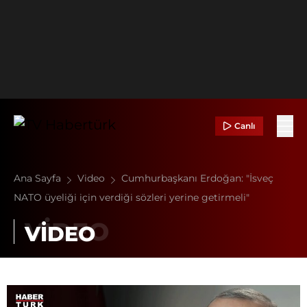
Canlı
Ana Sayfa
Video
Cumhurbaşkanı Erdoğan: "İsveç
NATO üyeliği için verdiği sözleri yerine getirmeli"
VİDEO