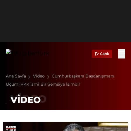
Canlı
Ana Sayfa
Video
Cumhurbaşkanı Başdanışmanı
Uçum: PKK İsmi Bir Şemsiye İsimdir
VİDEO