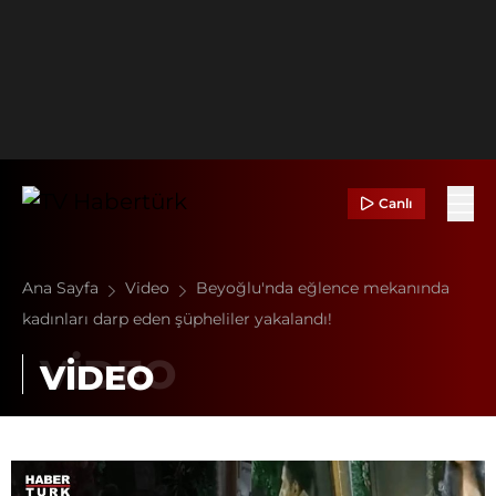
Canlı
Ana Sayfa
Video
Beyoğlu'nda eğlence mekanında
kadınları darp eden şüpheliler yakalandı!
VİDEO