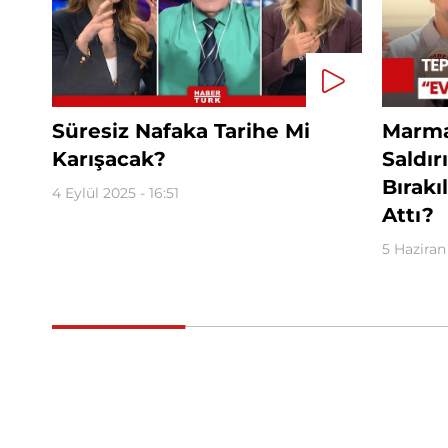
Süresiz Nafaka Tarihe Mi
Marma
Karışacak?
Saldır
Bırak
4 Eylül 2025 - 16:51
Attı?
5 Haziran