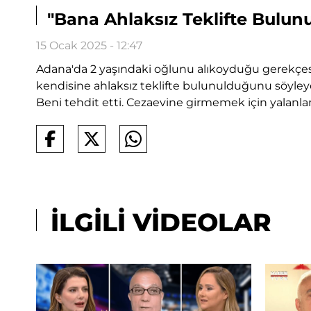
"Bana Ahlaksız Teklifte Bulun
15 Ocak 2025 - 12:47
Adana'da 2 yaşındaki oğlunu alıkoyduğu gerekçesi
kendisine ahlaksız teklifte bulunulduğunu söyleyen
Beni tehdit etti. Cezaevine girmemek için yalanlar 
İLGİLİ VİDEOLAR