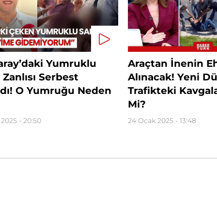
ray’daki Yumruklu
Araçtan İnenin Eh
ı Zanlısı Serbest
Alınacak! Yeni D
ıldı! O Yumruğu Neden
Trafikteki Kavgalar
Mi?
 2025 - 20:50
24 Ocak 2025 - 13:48