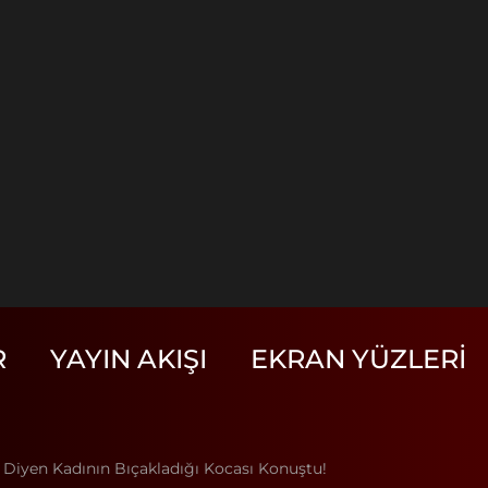
R
YAYIN AKIŞI
EKRAN YÜZLERI
" Diyen Kadının Bıçakladığı Kocası Konuştu!