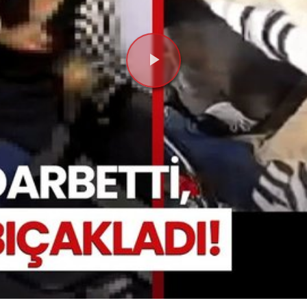
Videoyu
Oynat