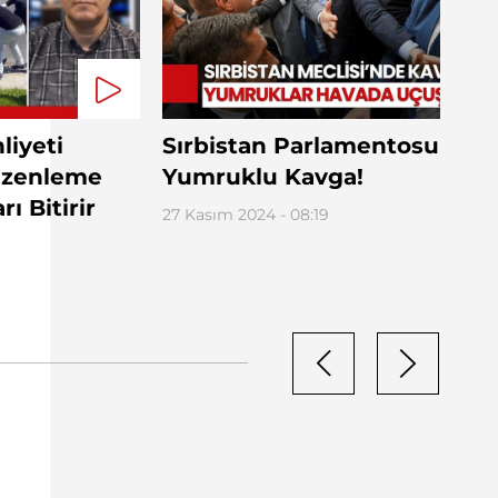
liyeti
Sırbistan Parlamentosunda
üzenleme
Yumruklu Kavga!
ı Bitirir
27 Kasım 2024 - 08:19