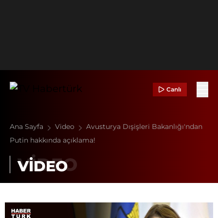
Canlı
Ana Sayfa
Video
Avusturya Dışişleri Bakanlığı'ndan
Putin hakkında açıklama!
VİDEO