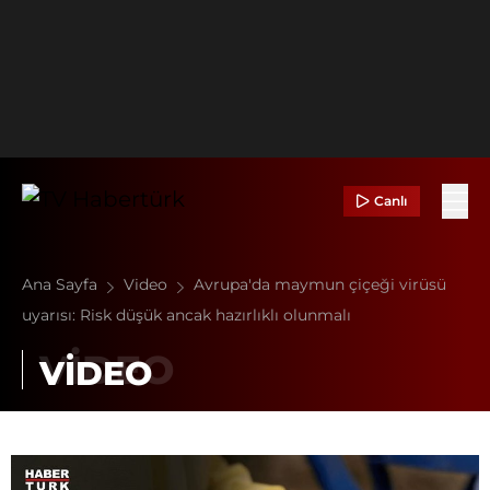
Canlı
Ana Sayfa
Video
Avrupa'da maymun çiçeği virüsü
uyarısı: Risk düşük ancak hazırlıklı olunmalı
VİDEO