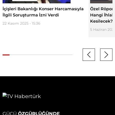
İçişleri Bakanlığı Konser Harcamasıyla
Özel Röporta
İlgili Soruşturma İzni Verdi
Hangi İhlal
Kesilecek?)
22 Kasım 2025 - 15:36
5 Haziran 2025
GÜCÜ
ÖZGÜRLÜĞÜNDE