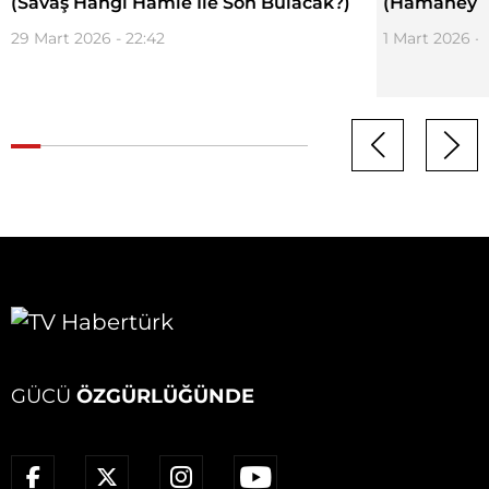
(Savaş Hangi Hamle İle Son Bulacak?)
(Hamaney'in
29 Mart 2026 - 22:42
1 Mart 2026 - 
GÜCÜ
ÖZGÜRLÜĞÜNDE