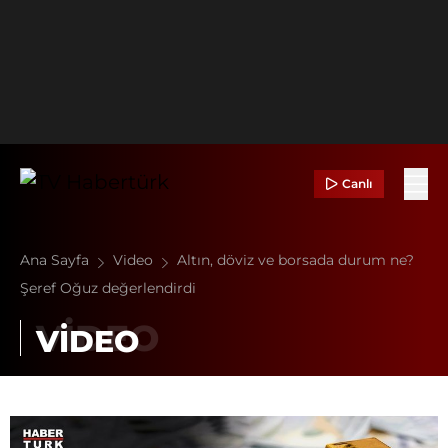
Canlı
Ana Sayfa
Video
Altın, döviz ve borsada durum ne?
Şeref Oğuz değerlendirdi
VİDEO