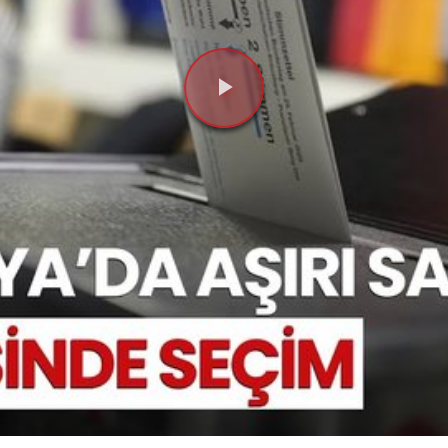
Videoyu
Oynat