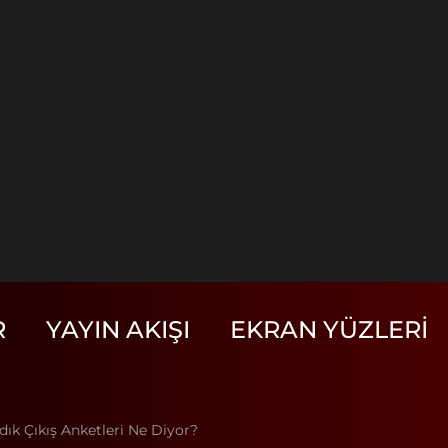
R
YAYIN AKIŞI
EKRAN YÜZLERI
dık Çıkış Anketleri Ne Diyor?