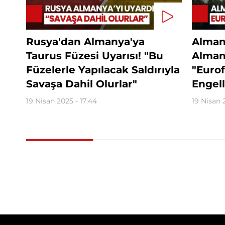
Rusya'dan Almanya'ya
Alman 
Taurus Füzesi Uyarısı! "Bu
Alman
Füzelerle Yapılacak Saldırıyla
"Eurof
Savaşa Dahil Olurlar"
Engell
19 Nisan 2025 - 17:44
19 Nisan 