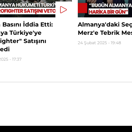
Basını İddia Etti:
Almanya'daki Seç
ya Türkiye'ye
Merz'e Tebrik Mes
ighter" Satışını
24 Şubat 2025 - 19:48
edi
2025 - 17:37