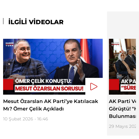
İLGİLİ VİDEOLAR
Mesut Özarslan AK Parti’ye Katılacak
AK Parti Ve
Mı? Ömer Çelik Açıkladı
Görüştü! "H
Bulunması 
10 Şubat 2026 - 16:46
29 Mayıs 2025