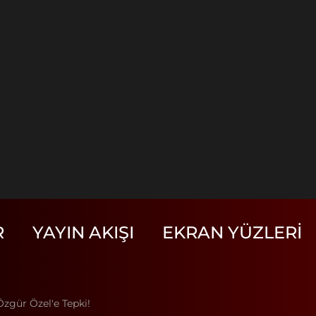
R
YAYIN AKIŞI
EKRAN YÜZLERI
zgür Özel'e Tepki!