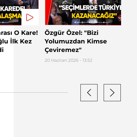
nrası O Kare!
Özgür Özel: "Bizi
ğlu İlk Kez
Yolumuzdan Kimse
di
Çeviremez"
20 Haziran 2026 - 13:52