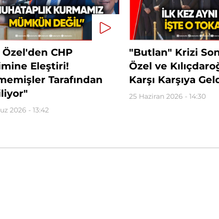
 Özel'den CHP
"Butlan" Krizi So
mine Eleştiri!
Özel ve Kılıçdaro
lmemişler Tarafından
Karşı Karşıya Gel
liyor"
25 Haziran 2026 - 14:30
z 2026 - 13:42