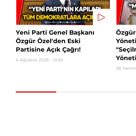
Yeni Parti Genel Başkanı
Özgür
Özgür Özel'den Eski
Yöneti
Partisine Açık Çağrı!
"Seçi
Yöneti
4 Ağustos 2026 - 14:56
28 Temmu