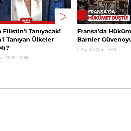
 Filistin'i Tanıyacak!
Fransa'da Hüküm
in'i Tanıyan Ülkeler
Barnier Güvenoy
Mı?
5 Aralık 2024 - 11:49
z 2025 - 15:58