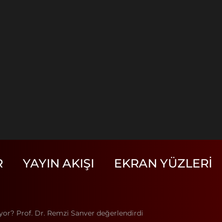
R
YAYIN AKIŞI
EKRAN YÜZLERI
uyor? Prof. Dr. Remzi Sanver değerlendirdi