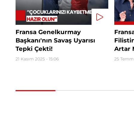
Fransa Genelkurmay
Fransa
Başkanı'nın Savaş Uyarısı
Filist
Tepki Çekti!
Artar 
21 Kasım 2025 - 15:06
25 Temmu