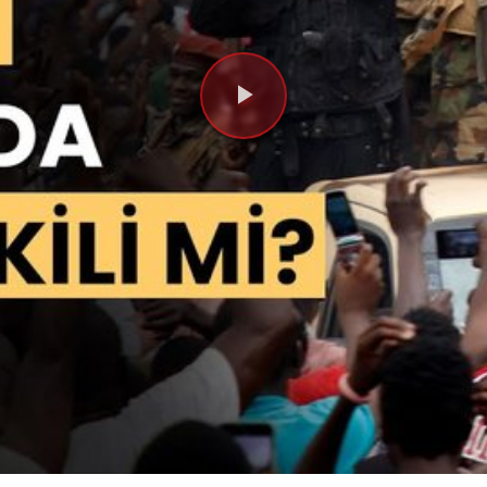
Videoyu
Oynat