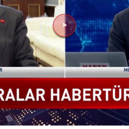
Videoyu
Oynat