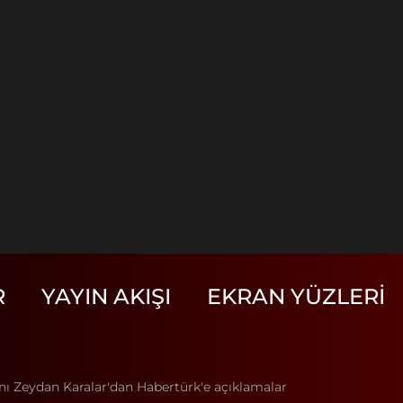
R
YAYIN AKIŞI
EKRAN YÜZLERI
ı Zeydan Karalar'dan Habertürk'e açıklamalar