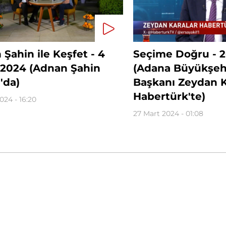
Şahin ile Keşfet - 4
Seçime Doğru - 2
 2024 (Adnan Şahin
(Adana Büyükşehi
'da)
Başkanı Zeydan K
Habertürk'te)
024 - 16:20
27 Mart 2024 - 01:08