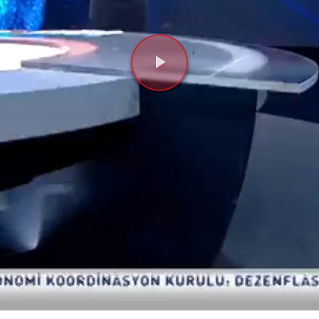
Videoyu
Oynat