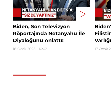
Biden, Son Televizyon
Biden'd
Röportajında Netanyahu İle
Filist
Diyaloğunu Anlattı!
Varlı
18 Ocak 2025 - 10:02
17 Ocak 2