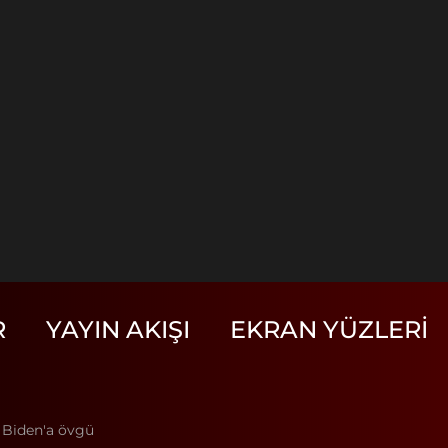
R
YAYIN AKIŞI
EKRAN YÜZLERI
 Biden'a övgü