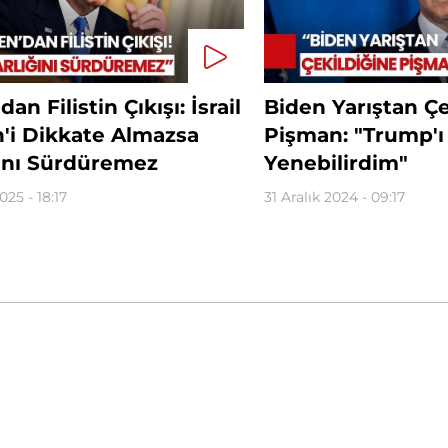
an Filistin Çıkışı: İsrail
Biden Yarıştan Çe
in'i Dikkate Almazsa
Pişman: "Trump'ı
ğını Sürdüremez
Yenebilirdim"
025 - 18:17
31 Aralık 2024 - 09:17