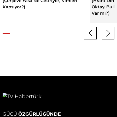
(Çerçeve Yasa Ne Getiriyor, Kimleri
(Hrant Dink
Kapsıyor?)
Oktay. Bu 
Var mı?)
GÜCÜ
ÖZGÜRLÜĞÜNDE