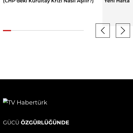
(CHP'deki Kurultay Krizi Nasıl Aşılır?)
Yeni Hafta 
GÜCÜ
ÖZGÜRLÜĞÜNDE