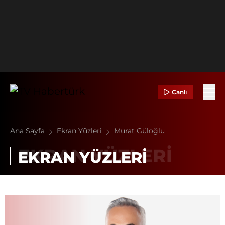
Canlı
Ana Sayfa
Ekran Yüzleri
Murat Güloğlu
EKRAN YÜZLERİ