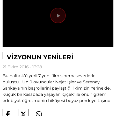
Videoyu
Oynat
VİZYONUN YENİLERİ
21 Ekim 2016 - 13:28
Bu hafta 4'ü yerli 7 yeni film sinemaseverlerle
buluştu... Ünlü oyuncular Nejat İşler ve Serenay
Sarıkaya'nın başrollerini paylaştığı 'İkimizin Yerine'de,
küçük bir kasabada yaşayan 'Çiçek' ile onun gizemli
edebiyat öğretmenin hikâyesi beyaz perdeye taşındı.