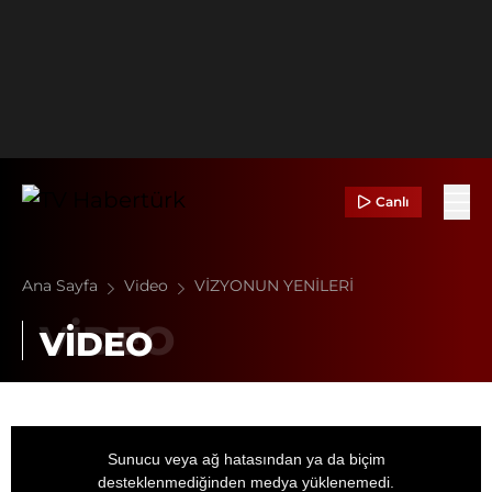
Canlı
Ana Sayfa
Video
VİZYONUN YENİLERİ
VİDEO
This
is
a
Sunucu veya ağ hatasından ya da biçim
modal
window.
desteklenmediğinden medya yüklenemedi.