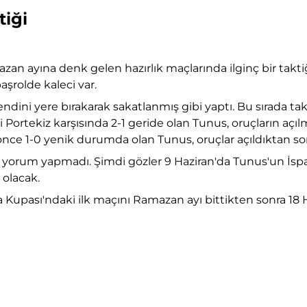
tiği
zan ayına denk gelen hazırlık maçlarında ilginç bir taktiğ
şrolde kaleci var.
ndini yere bırakarak sakatlanmış gibi yaptı. Bu sırada tak
cesi Portekiz karşısında 2-1 geride olan Tunus, oruçların aç
an önce 1-0 yenik durumda olan Tunus, oruçlar açıldıktan s
rum yapmadı. Şimdi gözler 9 Haziran'da Tunus'un İspany
 olacak.
nya Kupası'ndaki ilk maçını Ramazan ayı bittikten sonra 18 