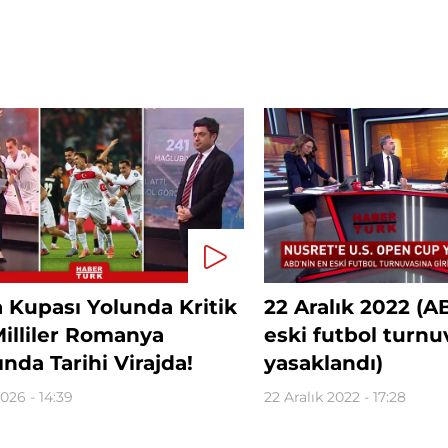
 Kupası Yolunda Kritik
22 Aralık 2022 (A
illiler Romanya
eski futbol turnuv
ında Tarihi Virajda!
yasaklandı)
026 - 14:39
22 Aralık 2022 - 17:28