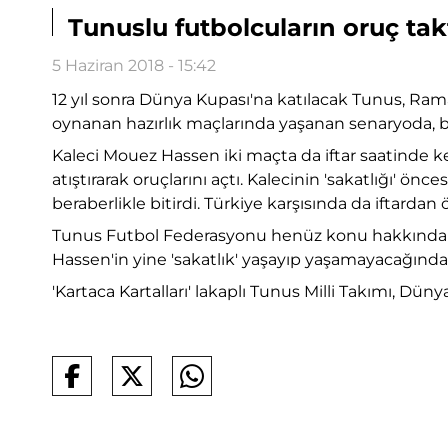
Tunuslu futbolcuların oruç tak
5 Haziran 2018 - 15:42
12 yıl sonra Dünya Kupası'na katılacak Tunus, Rama
oynanan hazırlık maçlarında yaşanan senaryoda, ba
Kaleci Mouez Hassen iki maçta da iftar saatinde ke
atıştırarak oruçlarını açtı. Kalecinin 'sakatlığı' ön
beraberlikle bitirdi. Türkiye karşısında da iftard
Tunus Futbol Federasyonu henüz konu hakkında yo
Hassen'in yine 'sakatlık' yaşayıp yaşamayacağında
'Kartaca Kartalları' lakaplı Tunus Milli Takımı, Dü