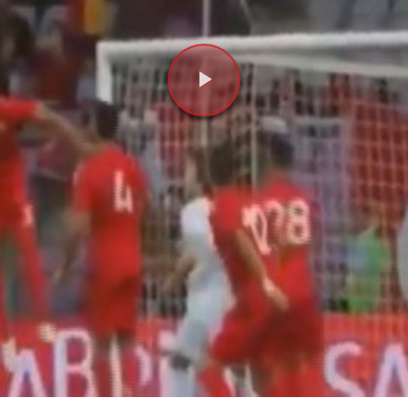
Videoyu
Oynat