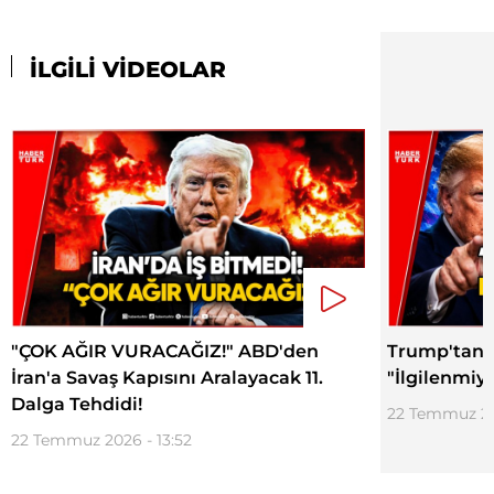
İLGİLİ VİDEOLAR
"ÇOK AĞIR VURACAĞIZ!" ABD'den
Trump'tan İ
İran'a Savaş Kapısını Aralayacak 11.
"İlgilenmiy
Dalga Tehdidi!
22 Temmuz 20
22 Temmuz 2026 - 13:52