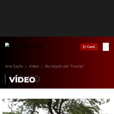
Canlı
Ana Sayfa
Video
Bu köyün adı "Trump"
VİDEO