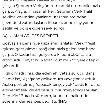
ışıkta durmayarak kavşaktan dönmeye
çalışan Şebnem Verk yönetimindeki otomobile hızla
çarptı. Araç ağır hasar alırken; Şebnem Verk, hafif
şekilde kolundan yaralandı. Kazanın ardından
çevredeki vatandaşların ihbarı üzerine olay yerine
sağlık ve polis ekipleri sevk edildi.
AÇIKLAMALARI PES DEDİRTTİ
Gözyaşları içerisinde kaza anını anlatan Verk, "Yeşil
ışıktan geçtiğimde aşağıdan hızla gelen araç bana
çarptı. O kadar hızlı geliyordu ki beni öbür tarafa
döndürdü. Hayat bu kadar ucuz mu?" diyerek tepki
gösterdi.
Hızlı olmadığını iddia eden ehliyetsiz sürücü Barış
Demir ise, "Aşağıdan geliyordum yavaştan vurduk.
Araba pert olmuş. Yapacak bir şey yok" dedi. Bir daha
ehliyetsiz şekilde araba sürüp sürmeyeceği sorulan
Demir'in "Burada sürmem, kendi mahallemde
sürerim" demesi pes dedirtti. (İHA)