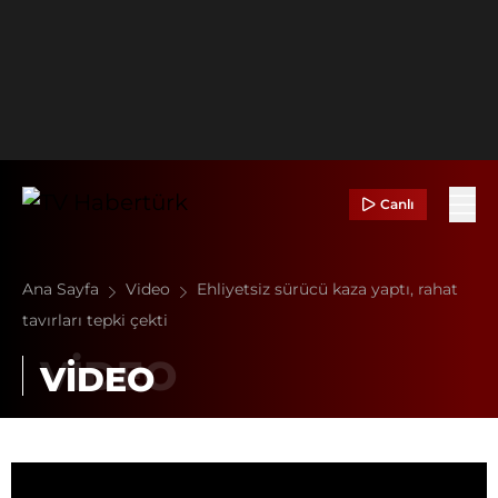
Canlı
Ana Sayfa
Video
Ehliyetsiz sürücü kaza yaptı, rahat
tavırları tepki çekti
VİDEO