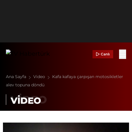
Canlı
Ana Sayfa
Video
Kafa kafaya çarpışan motosikletler
alev topuna döndü
VİDEO