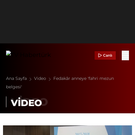
Canlı
Ana Sayfa
Video
Fedakâr anneye 'fahri mezun
belgesi'
VİDEO