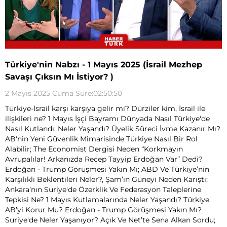
Türkiye'nin Nabzı - 1 Mayıs 2025 (İsrail Mezhep
Savaşı Çıksın Mı İstiyor? )
2 Mayıs 2025 Cuma Süre:02:50:50
Türkiye-İsrail karşı karşıya gelir mi? Dürziler kim, İsrail ile
ilişkileri ne? 1 Mayıs İşçi Bayramı Dünyada Nasıl Türkiye'de
Nasıl Kutlandı; Neler Yaşandı? Üyelik Süreci İvme Kazanır Mı?
AB'nin Yeni Güvenlik Mimarisinde Türkiye Nasıl Bir Rol
Alabilir; The Economist Dergisi Neden “Korkmayın
Avrupalılar! Arkanızda Recep Tayyip Erdoğan Var” Dedi?
Erdoğan - Trump Görüşmesi Yakın Mı; ABD Ve Türkiye’nin
Karşılıklı Beklentileri Neler?, Şam’ın Güneyi Neden Karıştı;
Ankara’nın Suriye'de Özerklik Ve Federasyon Taleplerine
Tepkisi Ne? 1 Mayıs Kutlamalarında Neler Yaşandı? Türkiye
AB’yi Korur Mu? Erdoğan - Trump Görüşmesi Yakın Mı?
Suriye'de Neler Yaşanıyor? Açık Ve Net’te Sena Alkan Sordu;