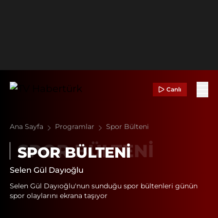
Canlı
Ana Sayfa
Programlar
Spor Bülteni
SPOR BÜLTENI
Selen Gül Dayıoğlu
Selen Gül Dayıoğlu'nun sunduğu spor bültenleri günün
spor olaylarını ekrana taşıyor