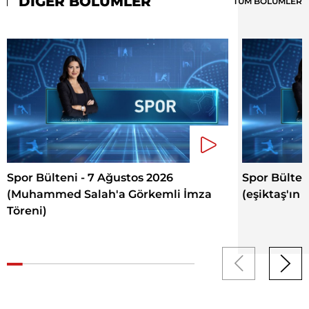
DİĞER BÖLÜMLER
TÜM BÖLÜMLER
Spor Bülteni - 7 Ağustos 2026
Spor Bülten
(Muhammed Salah'a Görkemli İmza
(eşiktaş'ın 
Töreni)