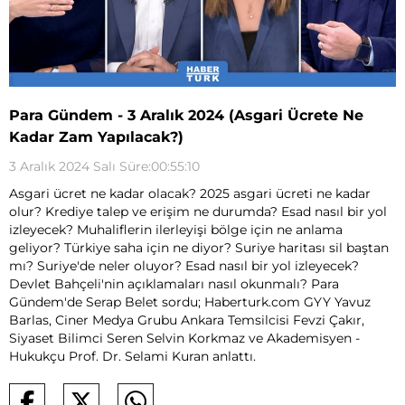
Para Gündem - 3 Aralık 2024 (Asgari Ücrete Ne
Kadar Zam Yapılacak?)
3 Aralık 2024 Salı Süre:00:55:10
Asgari ücret ne kadar olacak? 2025 asgari ücreti ne kadar
olur? Krediye talep ve erişim ne durumda? Esad nasıl bir yol
izleyecek? Muhaliflerin ilerleyişi bölge için ne anlama
geliyor? Türkiye saha için ne diyor? Suriye haritası sil baştan
mı? Suriye'de neler oluyor? Esad nasıl bir yol izleyecek?
Devlet Bahçeli'nin açıklamaları nasıl okunmalı? Para
Gündem'de Serap Belet sordu; Haberturk.com GYY Yavuz
Barlas, Ciner Medya Grubu Ankara Temsilcisi Fevzi Çakır,
Siyaset Bilimci Seren Selvin Korkmaz ve Akademisyen -
Hukukçu Prof. Dr. Selami Kuran anlattı.