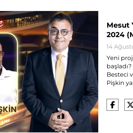
Mesut Y
2024 (M
14 Ağust
Yeni pro
başladı?
Besteci 
Pişkin ya