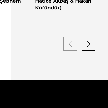
& Şebnem
Hatice Akbaş & Hakan
Küfündür)