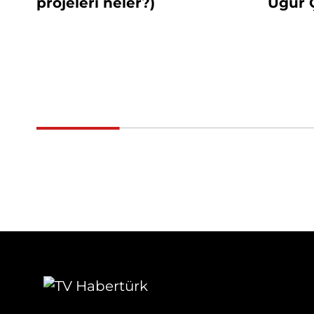
projeleri neler?)
Uğur Ç