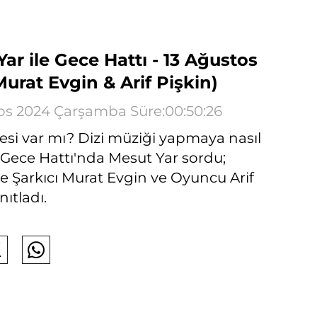
ar ile Gece Hattı - 13 Ağustos
urat Evgin & Arif Pişkin)
os 2024 Çarşamba Süre:00:50:26
jesi var mı? Dizi müziği yapmaya nasıl
 Gece Hattı'nda Mesut Yar sordu;
ve Şarkıcı Murat Evgin ve Oyuncu Arif
nıtladı.