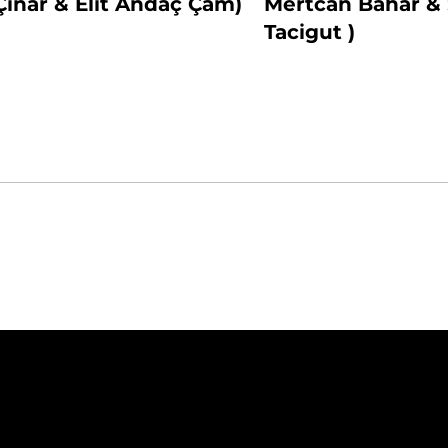
ınar & Elit Andaç Çam)
Mertcan Bahar 
Tacigut )