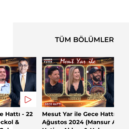
TÜM BÖLÜMLER
e Hattı - 22
Mesut Yar ile Gece Hattı - 21
ckol &
Ağustos 2024 (Mansur Ark &