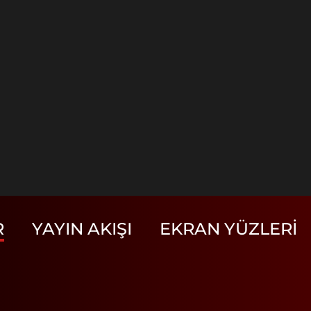
R
YAYIN AKIŞI
EKRAN YÜZLERI