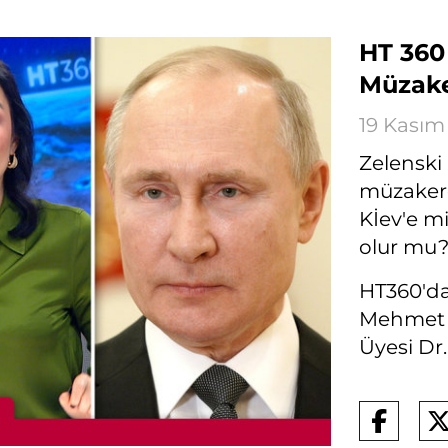
HT 360 
Müzake
19 Kasım
Zelenski
müzakere
Kİev'e m
olur mu
HT360'da
Mehmet Ö
Üyesi Dr