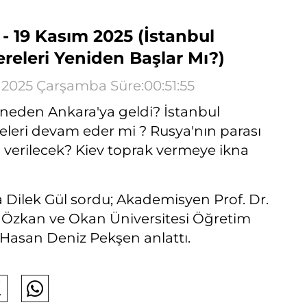
- 19 Kasım 2025 (İstanbul
releri Yeniden Başlar Mı?)
 2025 Çarşamba Süre:00:51:55
 neden Ankara'ya geldi? İstanbul
leri devam eder mi ? Rusya'nın parası
i verilecek? Kiev toprak vermeye ikna
?
 Dilek Gül sordu; Akademisyen Prof. Dr.
zkan ve Okan Üniversitesi Öğretim
.Hasan Deniz Pekşen anlattı.