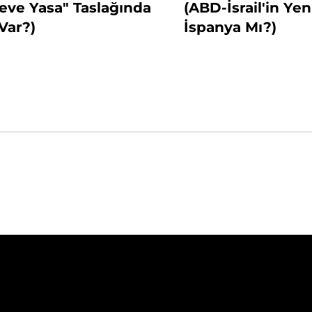
eve Yasa" Taslağında
(ABD-İsrail'in Yen
Var?)
İspanya Mı?)