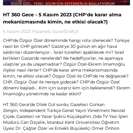
HT 360 Gece - 5 Kasım 2023 (CHP'de karar alma
mekanizmasında kimin, ne etkisi olacak?)
6 Kasım 2023 Pazartesi Süre:03:48:21
CHP'de Özgür Özel döneminde hangi rota izlenecek? Türkiye
nasıl bir CHP görecek? Gazze'ye 30 günün en ağır hava
saldırıları düzenleniyor... İsrail tünelleri aşabilecek mi? İsrail
birlikleri Gazze'de nerelerde? Ne hedefliyorlar, ne aşamaya
ulaştılar ya da ulaşamadılar? Özgür Özel-Ekrem İmamoğlu
ilişkisi nasıl ilerler? CHP'de karar alma mekanizmasında
kimin, ne etkisi olacak? Özgür Özel ile CHP'de ne değişecek?
CHP, Özgür Özel ile nereye gidecek? CHP'de Özgür Özel
dönemi başladı... Kim için sürpriz kim için beklenendi? Ekrem
İmamoğlu yönetimde ne kadar etkin?
HT 360 Gece'de Dilek Gül sordu; Gazeteci Gürkan
Zengin, Independent Türkçe Genel Yayın Yönetmeni Nevzat
Çiçek, Gazeteci ve Yazar Şükrü Küçükşahin, Oda TV Yazı İşleri
Müdürü Can Özçelik, İstanbul Kent Üniversitesi Öğretim
Üyesi Dr. Çağlar Özer ve Emekli Büyükelçi Ömer Önhon