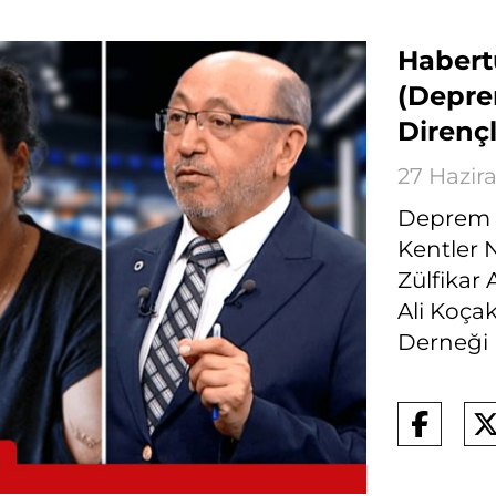
Habert
(Deprem
Dirençl
27 Hazir
Deprem D
Kentler 
Zülfikar 
Ali Koça
Derneği 