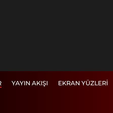
R
YAYIN AKIŞI
EKRAN YÜZLERI