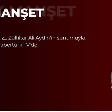
K MANŞET
uz... Zülfikar Ali Aydın'ın sunumuyla
abertürk TV'de