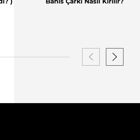
di? )
Bahis Çarkı Nasıl Kırılır?)