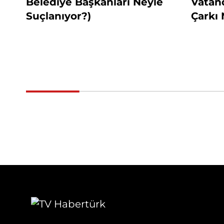
Belediye Başkanları Neyle
Vatand
Suçlanıyor?)
Çarkı 