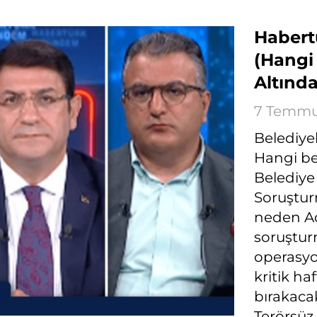
Habert
(Hangi
Altında
7 Temmuz
Belediye
Hangi be
Belediye
Soruştur
neden Ad
soruşturm
operasyo
kritik ha
bırakaca
Terörsüz 