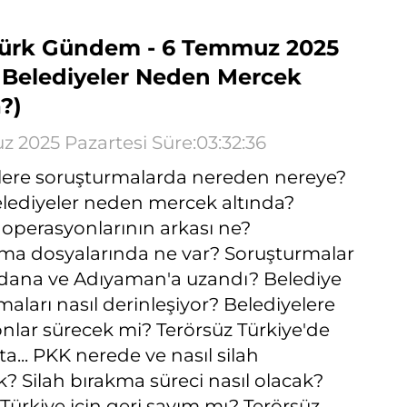
ürk Gündem - 6 Temmuz 2025
 Belediyeler Neden Mercek
?)
 2025 Pazartesi Süre:03:32:36
lere soruşturmalarda nereden nereye?
lediyeler neden mercek altında?
 operasyonlarının arkası ne?
ma dosyalarında ne var? Soruşturmalar
ana ve Adıyaman'a uzandı? Belediye
aları nasıl derinleşiyor? Belediyelere
nlar sürecek mi? Terörsüz Türkiye'de
fta... PKK nerede ve nasıl silah
k? Silah bırakma süreci nasıl olacak?
Türkiye için geri sayım mı? Terörsüz