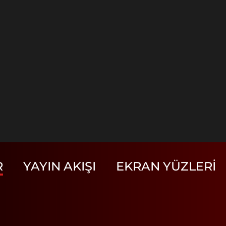
R
YAYIN AKIŞI
EKRAN YÜZLERI