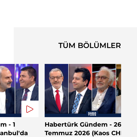
TÜM BÖLÜMLER
m - 1
Habertürk Gündem - 26
tanbul'da
Temmuz 2026 (Kaos CHP'de