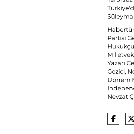
Türkiye'd
Süleyman
Habertü
Partisi G
Hukukçu
Milletvek
Yazarı C
Gezici, N
Dönem Mi
Indepen
Nevzat Çi