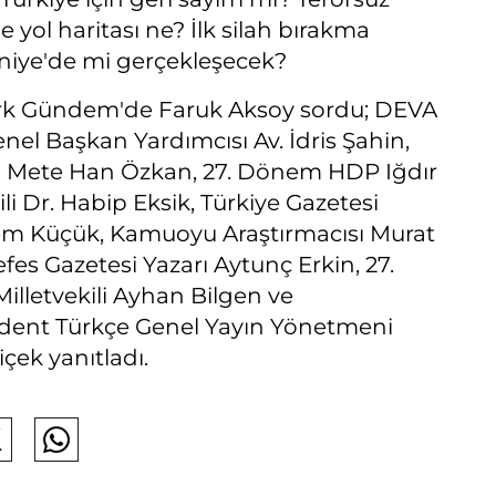
e yol haritası ne? İlk silah bırakma
iye'de mi gerçekleşecek?
rk Gündem'de Faruk Aksoy sordu; DEVA
enel Başkan Yardımcısı Av. İdris Şahin,
 Mete Han Özkan, 27. Dönem HDP Iğdır
ili Dr. Habip Eksik, Türkiye Gazetesi
em Küçük, Kamuoyu Araştırmacısı Murat
efes Gazetesi Yazarı Aytunç Erkin, 27.
lletvekili Ayhan Bilgen ve
dent Türkçe Genel Yayın Yönetmeni
çek yanıtladı.