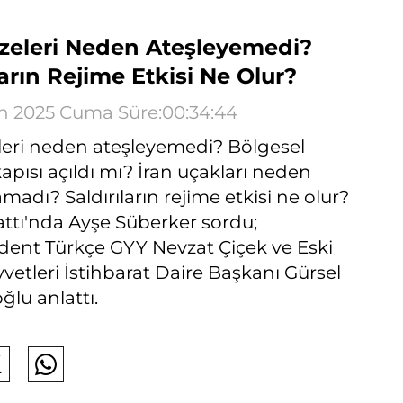
üzeleri Neden Ateşleyemedi?
ların Rejime Etkisi Ne Olur?
an 2025 Cuma Süre:00:34:44
eleri neden ateşleyemedi? Bölgesel
apısı açıldı mı? İran uçakları neden
adı? Saldırıların rejime etkisi ne olur?
ttı'nda Ayşe Süberker sordu;
ent Türkçe GYY Nevzat Çiçek ve Eski
vetleri İstihbarat Daire Başkanı Gürsel
lu anlattı.