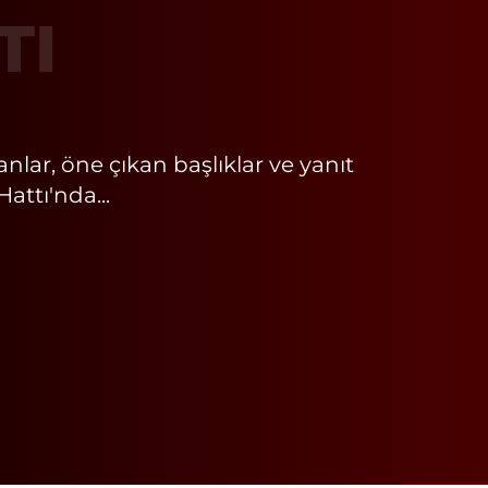
TI
ar, öne çıkan başlıklar ve yanıt
attı'nda...