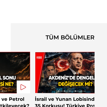
TÜM BÖLÜMLER
 ve Petrol
İsrail ve Yunan Lobisinden F
 Etkileyecek?
35 Korkusu! Türkiye Projeye