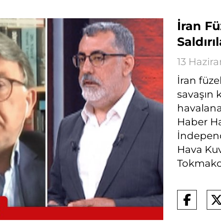
İran F
Saldırı
13 Hazir
İran füz
savaşın k
havalanam
Haber Ha
İndepend
Hava Kuv
Tokmakoğ