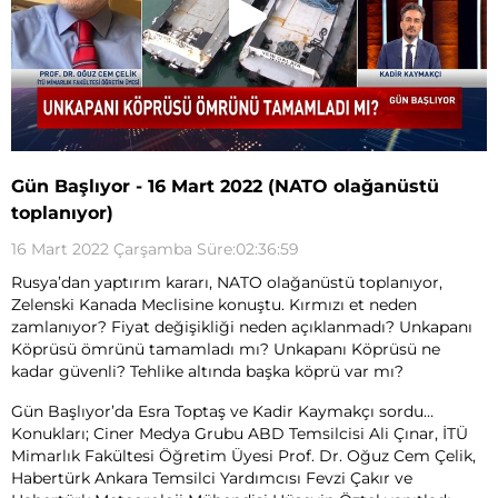
Gün Başlıyor - 16 Mart 2022 (NATO olağanüstü
toplanıyor)
16 Mart 2022 Çarşamba Süre:02:36:59
Rusya’dan yaptırım kararı, NATO olağanüstü toplanıyor,
Zelenski Kanada Meclisine konuştu. Kırmızı et neden
zamlanıyor? Fiyat değişikliği neden açıklanmadı? Unkapanı
Köprüsü ömrünü tamamladı mı? Unkapanı Köprüsü ne
kadar güvenli? Tehlike altında başka köprü var mı?
Gün Başlıyor’da Esra Toptaş ve Kadir Kaymakçı sordu…
Konukları; Ciner Medya Grubu ABD Temsilcisi Ali Çınar, İTÜ
Mimarlık Fakültesi Öğretim Üyesi Prof. Dr. Oğuz Cem Çelik,
Habertürk Ankara Temsilci Yardımcısı Fevzi Çakır ve