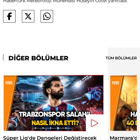
Habertürk Meteoroloji Mühendisi Hüseyin Öztel yanıtladı.
DİĞER BÖLÜMLER
TÜM BÖLÜMLER
Süper Lig'de Dengeleri Değiştirecek
Marmara'da 