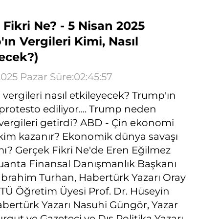
Fikri Ne? - 5 Nisan 2025
ın Vergileri Kimi, Nasıl
yecek?)
2025 Pazar Süre:02:45:57
vergileri nasıl etkileyecek? Trump'ın
 protesto ediliyor.... Trump neden
ergileri getirdi? ABD - Çin ekonomi
 kim kazanır? Ekonomik dünya savaşı
mı? Gerçek Fikri Ne'de Eren Eğilmez
uanta Finansal Danışmanlık Başkanı
. İbrahim Turhan, Habertürk Yazarı Oray
TÜ Öğretim Üyesi Prof. Dr. Hüseyin
abertürk Yazarı Nasuhi Güngör, Yazar
rgut ve Gazeteci ve Dış Politika Yazarı