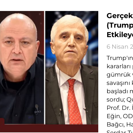
Gerçek 
(Trump'
Etkile
6 Nisan 
Trump'ın 
kararları
gümrük v
savaşını
başladı 
sordu; Q
Prof. Dr
Eğin, OD
Bağcı, H
Serdar Tu