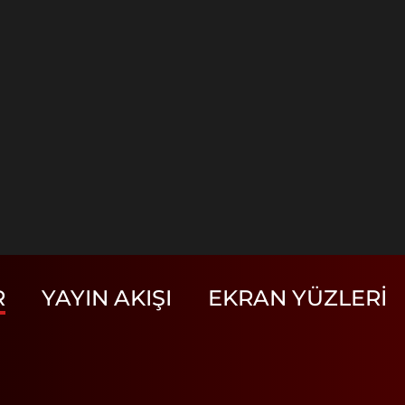
R
YAYIN AKIŞI
EKRAN YÜZLERI