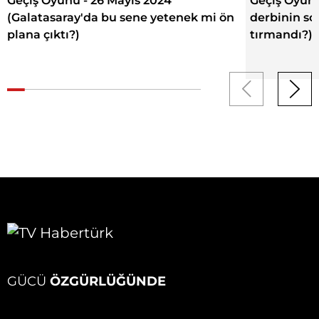
Geçiş Oyunu - 26 Mayıs 2024
Geçiş Oyunu
(Galatasaray'da bu sene yetenek mi ön
derbinin so
plana çıktı?)
tırmandı?)
GÜCÜ
ÖZGÜRLÜĞÜNDE