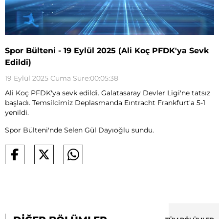
Spor Bülteni - 19 Eylül 2025 (Ali Koç PFDK'ya Sevk
Edildi)
19 Eylül 2025 Cuma Süre:00:05:38
Ali Koç PFDK'ya sevk edildi. Galatasaray Devler Ligi'ne tatsız
başladı. Temsilcimiz Deplasmanda Eıntracht Frankfurt'a 5-1
yenildi.
Spor Bülteni'nde Selen Gül Dayıoğlu sundu.