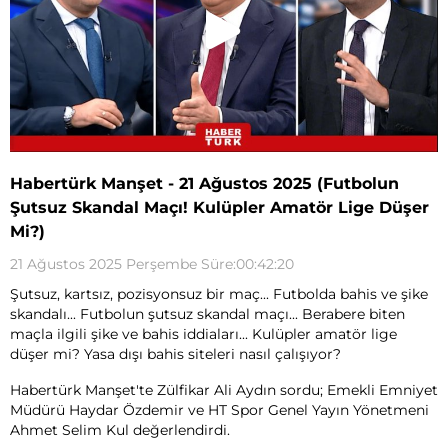
Habertürk Manşet - 21 Ağustos 2025 (Futbolun
Şutsuz Skandal Maçı! Kulüpler Amatör Lige Düşer
Mi?)
21 Ağustos 2025 Perşembe Süre:00:42:20
Şutsuz, kartsız, pozisyonsuz bir maç... Futbolda bahis ve şike
skandalı... Futbolun şutsuz skandal maçı... Berabere biten
maçla ilgili şike ve bahis iddiaları... Kulüpler amatör lige
düşer mi? Yasa dışı bahis siteleri nasıl çalışıyor?
Habertürk Manşet'te Zülfikar Ali Aydın sordu; Emekli Emniyet
Müdürü Haydar Özdemir ve HT Spor Genel Yayın Yönetmeni
Ahmet Selim Kul değerlendirdi.